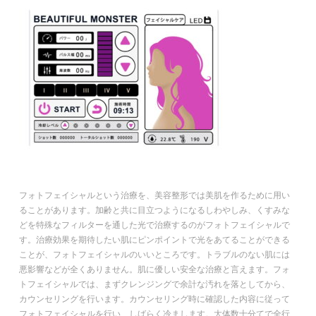
フォトフェイシャルという治療を、美容整形では美肌を作るために用い
ることがあります。加齢と共に目立つようになるしわやしみ、くすみな
どを特殊なフィルターを通した光で治療するのがフォトフェイシャルで
す。治療効果を期待したい肌にピンポイントで光をあてることができる
ことが、フォトフェイシャルのいいところです。トラブルのない肌には
悪影響などが全くありません。肌に優しい安全な治療と言えます。フォ
トフェイシャルでは、まずクレンジングで余計な汚れを落としてから、
カウンセリングを行います。カウンセリング時に確認した内容に従って
フォトフェイシャルを行い、しばらく冷まします。大体数十分てで全行