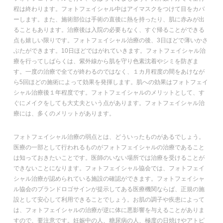
程は終わります。フォトフェイシャル中はアイマスクをつけて目をカバ
ーします。また、施術部位は手術の直後に熱を持ったり、肌に赤みが出
ることもあります。治療後は入院の必要もなく、すぐ帰ることができる
点も嬉しい限りです。フォトフェイシャル治療の後、3日ほどで薄いかさ
ぶたができます。10日ほどではがれていきます。フォトフェイシャル治
療を行ってしばらくは、紫外線から肌を守り色素沈着やシミを防ぎま
す。一度の治療で全てが終わるのではなく、１カ月程度の間をあけなが
ら5回ほどの施術によって効果を発揮します。肌への効果はフォトフェイ
シャル治療後１年程度です。フォトフェイシャルのメリットとして、す
ぐにメイクをしても大丈夫という点があります。フォトフェイシャル治
療には、多くのメリットがあります。
フォトフェイシャル治療の弱点とは、どういったものがあるでしょう。
医療の一部として行われるものがフォトフェイシャルの治療であること
は知っておきたいことです。医師のいない場所では治療を受けることが
できないことになります。フォトフェイシャル協会では、フォトフェイ
シャル治療が認められている施設の確認ができます。フォトフェイシャ
ル協会のブランドロゴサインが提示してある医療機関ならば、正規の施
設として安心して利用できることでしょう。お肌の調子や疾患によって
は、フォトフェイシャルの治療が逆に体に悪影響を与えることがありま
すので、要注意です。妊娠中の人、糖尿病の人、極度の日焼けやアトピ