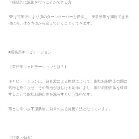
・継続的に施術を行うことができる方
RFは電磁波により肌のターンオーバーも促進し、美肌効果を期待できる
他にも、体を内側から変えていくことができます。
■業務用キャビテーション
【業務用キャビテーションとは？】
キャビテーションは、超音波による振動によって、脂肪細胞同士の間に
気泡を発生させ、その気泡がはじける刺激により、脂肪細胞自体を破壊
することで脂肪細胞自体を減らすという施術です。
落とし辛い皮下脂肪層に効果のある施術方法となっています。
【特徴・効果】