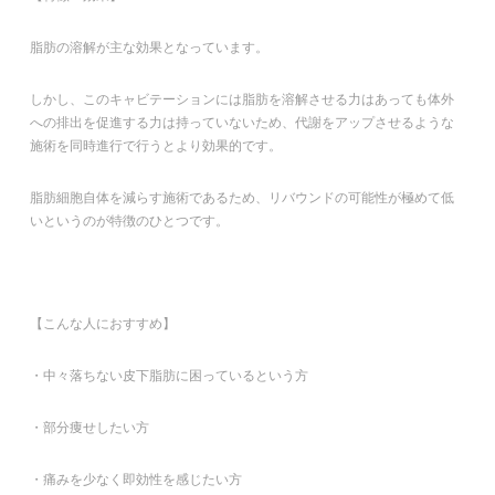
脂肪の溶解が主な効果となっています。
しかし、このキャビテーションには脂肪を溶解させる力はあっても体外
への排出を促進する力は持っていないため、代謝をアップさせるような
施術を同時進行で行うとより効果的です。
脂肪細胞自体を減らす施術であるため、リバウンドの可能性が極めて低
いというのが特徴のひとつです。
【こんな人におすすめ】
・中々落ちない皮下脂肪に困っているという方
・部分痩せしたい方
・痛みを少なく即効性を感じたい方