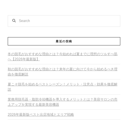
Search
最近の投稿
冬の脱毛がおすすめな理由とは？今始めれば夏までに理想のツルすべ肌
へ【2026年最新版】
秋の脱毛がおすすめな理由とは？来年の夏に向けて今から始めるべき理
由を徹底解説
夏こそ脱毛を始めるベストシーズン！メリット・注意点・効果を徹底解
説
業務用脱毛器・脂肪冷却機器を導入するメリットとは？美容サロンの売
上アップを実現する最新美容機器
2026年最新版ベスト出店地域とエリア戦略