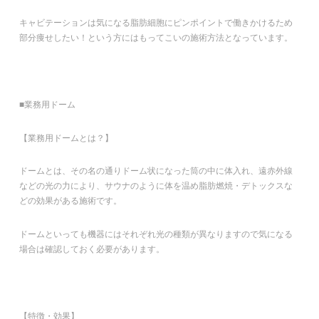
キャビテーションは気になる脂肪細胞にピンポイントで働きかけるため
部分痩せしたい！という方にはもってこいの施術方法となっています。
■業務用ドーム
【業務用ドームとは？】
ドームとは、その名の通りドーム状になった筒の中に体入れ、遠赤外線
などの光の力により、サウナのように体を温め脂肪燃焼・デトックスな
どの効果がある施術です。
ドームといっても機器にはそれぞれ光の種類が異なりますので気になる
場合は確認しておく必要があります。
【特徴・効果】