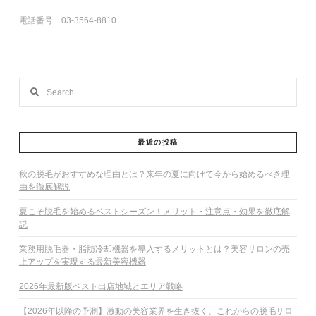
電話番号 03-3564-8810
Search
最近の投稿
秋の脱毛がおすすめな理由とは？来年の夏に向けて今から始めるべき理
由を徹底解説
夏こそ脱毛を始めるベストシーズン！メリット・注意点・効果を徹底解
説
業務用脱毛器・脂肪冷却機器を導入するメリットとは？美容サロンの売
上アップを実現する最新美容機器
2026年最新版ベスト出店地域とエリア戦略
【2026年以降の予測】激動の美容業界を生き抜く、これからの脱毛サロ