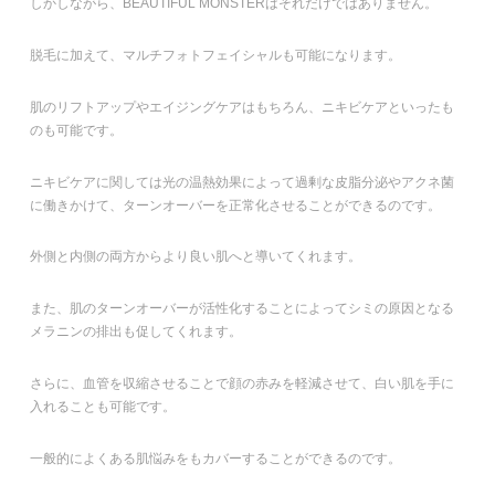
しかしながら、BEAUTIFUL MONSTERはそれだけではありません。
脱毛に加えて、マルチフォトフェイシャルも可能になります。
肌のリフトアップやエイジングケアはもちろん、ニキビケアといったも
のも可能です。
ニキビケアに関しては光の温熱効果によって過剰な皮脂分泌やアクネ菌
に働きかけて、ターンオーバーを正常化させることができるのです。
外側と内側の両方からより良い肌へと導いてくれます。
また、肌のターンオーバーが活性化することによってシミの原因となる
メラニンの排出も促してくれます。
さらに、血管を収縮させることで顔の赤みを軽減させて、白い肌を手に
入れることも可能です。
一般的によくある肌悩みをもカバーすることができるのです。