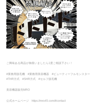
ご興味ある商品が御座いましたら1度ご相談下さい！
#業務用脱毛機 #業務用美容機器 #ビューティーフルモンスター
#THR方式 #SHR方式 #セルフ脱毛機
美容機器販売MRO
公式ホームページ https://mro45.com/#contact