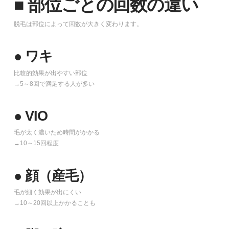
■ 部位ごとの回数の違い
脱毛は部位によって回数が大きく変わります。
● ワキ
比較的効果が出やすい部位
→5～8回で満足する人が多い
● VIO
毛が太く濃いため時間がかかる
→10～15回程度
● 顔（産毛）
毛が細く効果が出にくい
→10～20回以上かかることも