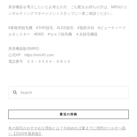
美容機器を導入したいとお考えの方、ご心配をお持ちの方は、MROのコ
ンサルティングマネージメントスタッフに一度ご相談ください。
#業務用脱毛機 #THR脱毛 #LED脱毛 #脂肪冷却 #ビューティーフ
ルモンスター #EMS #セルフ脱毛機 ＃光脱毛機器
美容機器販売MRO
公式HP https://mro45.com
電話番号 ０３－３５６４－８８１０
Search
最近の投稿
冬の脱毛がおすすめな理由とは？今始めれば夏までに理想のツルすべ肌
へ【2026年最新版】