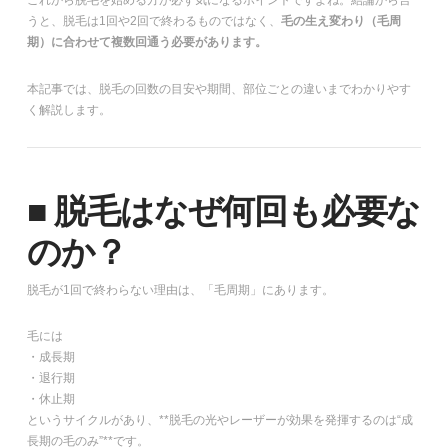
これから脱毛を始める方が必ず気になるポイントですよね。結論から言
うと、脱毛は1回や2回で終わるものではなく、
毛の生え変わり（毛周
期）に合わせて複数回通う必要があります。
本記事では、脱毛の回数の目安や期間、部位ごとの違いまでわかりやす
く解説します。
■ 脱毛はなぜ何回も必要な
のか？
脱毛が1回で終わらない理由は、「毛周期」にあります。
毛には
・成長期
・退行期
・休止期
というサイクルがあり、**脱毛の光やレーザーが効果を発揮するのは“成
長期の毛のみ”**です。