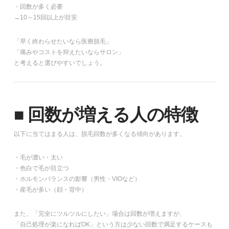
・回数が多く必要
→10～15回以上が目安
「早く終わらせたいなら医療脱毛」
「痛みやコストを抑えたいならサロン」
と考えると選びやすいでしょう。
■ 回数が増える人の特徴
以下に当てはまる人は、脱毛回数が多くなる傾向があります。
・毛が濃い・太い
・色白で毛が目立つ
・ホルモンバランスの影響（男性・VIOなど）
・産毛が多い（顔・背中）
また、「完全にツルツルにしたい」場合は回数が増えますが、
「自己処理が楽になればOK」という方は少ない回数で満足するケースも