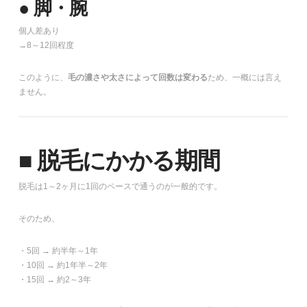
● 脚・腕
個人差あり
→8～12回程度
このように、
毛の濃さや太さによって回数は変わる
ため、一概には言え
ません。
■ 脱毛にかかる期間
脱毛は1～2ヶ月に1回のペースで通うのが一般的です。
そのため、
・5回 → 約半年～1年
・10回 → 約1年半～2年
・15回 → 約2～3年