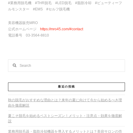
#業務用脱毛機 #THR脱毛 #LED脱毛 #脂肪冷却 #ビューティーフ
ルモンスター #EMS #セルフ脱毛機
美容機器販売MRO
公式ホームページ
https://mro45.com/#contact
電話番号 03-3564-8810
Search
最近の投稿
秋の脱毛がおすすめな理由とは？来年の夏に向けて今から始めるべき理
由を徹底解説
夏こそ脱毛を始めるベストシーズン！メリット・注意点・効果を徹底解
説
業務用脱毛器・脂肪冷却機器を導入するメリットとは？美容サロンの売