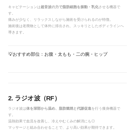
キャビテーションは
超音波の力で脂肪細胞を振動・乳化
させる機器で
す。
痛みが少なく、リラックスしながら施術を受けられるのが特徴。
施術後は老廃物として体外に排出され、スッキリとしたボディラインへ
導きます。
💡おすすめ部位：お腹・太もも・二の腕・ヒップ
2. ラジオ波（RF）
ラジオ波は
体を深部から温め、脂肪燃焼と代謝促進
を行う痩身機器で
す。
温熱効果で血流を改善し、冷えやむくみの解消にも◎
マッサージと組み合わせることで、より高い効果が期待できます。