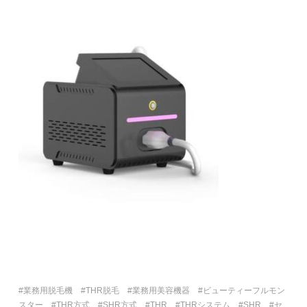
#業務用脱毛機 #THR脱毛 #業務用美容機器 #ビューティーフルモン
スター #THR方式 #SHR方式 #THR #THRシステム #SHR #セ