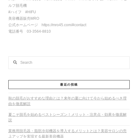
ルフ脱毛機
#ハイフ #HIFU
美容機器販売MRO
公式ホームページ https://mro45.com/#contact
電話番号 03-3564-8810
Search
最近の投稿
秋の脱毛がおすすめな理由とは？来年の夏に向けて今から始めるべき理
由を徹底解説
夏こそ脱毛を始めるベストシーズン！メリット・注意点・効果を徹底解
説
業務用脱毛器・脂肪冷却機器を導入するメリットとは？美容サロンの売
上アップを実現する最新美容機器