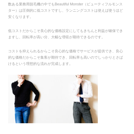
数ある業務用脱毛機の中でもBeautiful Monster（ビューティフルモンス
ター）は圧倒的に低コストですし、ランニングコストは使えば使うほど
安くなります。
低コストだからこそ良心的な価格設定にしてもきちんと利益が確保でき
ますし、回転率が高い分、大幅な増収が期待できるのです。
コストを抑えられるからこそ良心的な価格でサービスが提供でき、良心
的な価格だからこそ集客が期待でき、回転率も高いのでしっかりとさば
けるという理想的な流れが完成します。