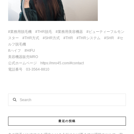
#業務用脱毛機 #THR脱毛 #業務用美容機器 #ビューティーフルモン
スター #THR方式 #SHR方式 #THR #THRシステム #SHR #セ
ルフ脱毛機
#ハイフ #HIFU
美容機器販売MRO
公式ホームページ https://mro45.com/#contact
電話番号 03-3564-8810
Search
最近の投稿