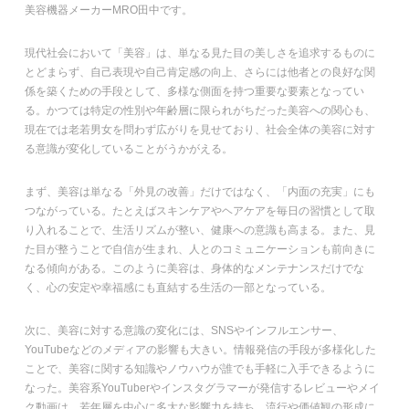
美容機器メーカーMRO田中です。
現代社会において「美容」は、単なる見た目の美しさを追求するものに
とどまらず、自己表現や自己肯定感の向上、さらには他者との良好な関
係を築くための手段として、多様な側面を持つ重要な要素となってい
る。かつては特定の性別や年齢層に限られがちだった美容への関心も、
現在では老若男女を問わず広がりを見せており、社会全体の美容に対す
る意識が変化していることがうかがえる。
まず、美容は単なる「外見の改善」だけではなく、「内面の充実」にも
つながっている。たとえばスキンケアやヘアケアを毎日の習慣として取
り入れることで、生活リズムが整い、健康への意識も高まる。また、見
た目が整うことで自信が生まれ、人とのコミュニケーションも前向きに
なる傾向がある。このように美容は、身体的なメンテナンスだけでな
く、心の安定や幸福感にも直結する生活の一部となっている。
次に、美容に対する意識の変化には、SNSやインフルエンサー、
YouTubeなどのメディアの影響も大きい。情報発信の手段が多様化した
ことで、美容に関する知識やノウハウが誰でも手軽に入手できるように
なった。美容系YouTuberやインスタグラマーが発信するレビューやメイ
ク動画は、若年層を中心に多大な影響力を持ち、流行や価値観の形成に