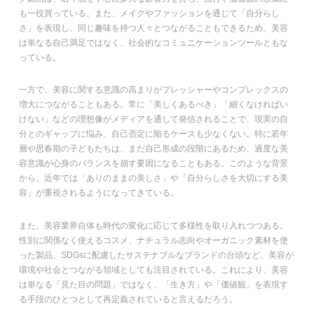
も一役買っている。また、メイクやファッションを通じて「自分らし
さ」を表現し、同じ趣味を持つ人々とつながることもできるため、美容
は単なる自己満足ではなく、社会的なコミュニケーションツールともな
っている。
一方で、美容に関する意識の高まりがプレッシャーやコンプレックスの
増大につながることもある。常に「美しくあるべき」「細くなければい
けない」などの理想像がメディアを通して発信されることで、現実の自
分とのギャップに悩み、自己否定に陥るケースも少なくない。特に若年
層や思春期の子どもたちは、まだ自己形成の段階にあるため、過度な美
容意識が心身のバランスを崩す要因になることもある。このような背景
から、近年では「ありのままの美しさ」や「自分らしさを大切にする美
容」が重視されるようになってきている。
また、美容業界自体も時代の変化に応じて多様性を取り入れつつある。
性別に関係なく使えるコスメ、ナチュラル志向やオーガニック素材を使
った製品、SDGsに配慮したサステナブルなブランドの台頭など、美容が
環境や社会とつながる領域としても注目されている。これにより、美容
は単なる「見た目の問題」ではなく、「生き方」や「価値観」を表現す
る手段のひとつとして再定義されていると言えるだろう。