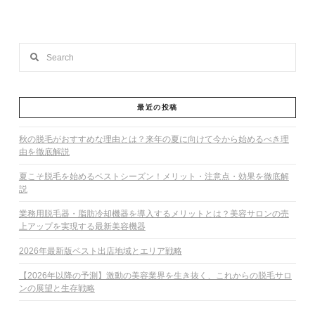
Search
最近の投稿
秋の脱毛がおすすめな理由とは？来年の夏に向けて今から始めるべき理
由を徹底解説
夏こそ脱毛を始めるベストシーズン！メリット・注意点・効果を徹底解
説
業務用脱毛器・脂肪冷却機器を導入するメリットとは？美容サロンの売
上アップを実現する最新美容機器
2026年最新版ベスト出店地域とエリア戦略
【2026年以降の予測】激動の美容業界を生き抜く、これからの脱毛サロ
ンの展望と生存戦略