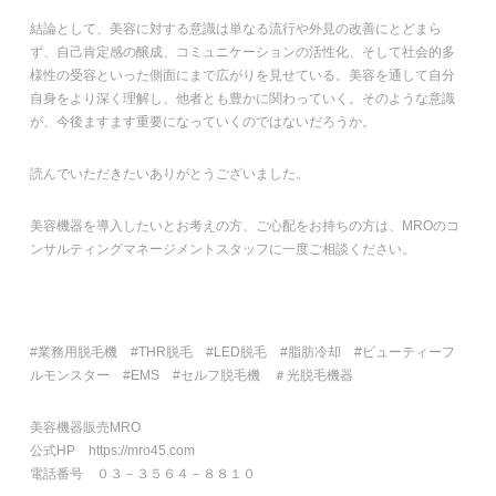
結論として、美容に対する意識は単なる流行や外見の改善にとどまら
ず、自己肯定感の醸成、コミュニケーションの活性化、そして社会的多
様性の受容といった側面にまで広がりを見せている。美容を通して自分
自身をより深く理解し、他者とも豊かに関わっていく。そのような意識
が、今後ますます重要になっていくのではないだろうか。
読んでいただきたいありがとうございました。
美容機器を導入したいとお考えの方、ご心配をお持ちの方は、MROのコ
ンサルティングマネージメントスタッフに一度ご相談ください。
#業務用脱毛機 #THR脱毛 #LED脱毛 #脂肪冷却 #ビューティーフ
ルモンスター #EMS #セルフ脱毛機 ＃光脱毛機器
美容機器販売MRO
公式HP https://mro45.com
電話番号 ０３－３５６４－８８１０